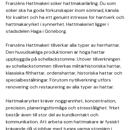
Franzéns Hattmakeri söker hattmakarlärling. Du som
söker ska ha goda förkunskaper inom sömnad, känsla
för kvalitet och ha ett genuint intresse för hantverk och
hattmakaryrket i synnerhet. Hattmakeriet ligger i
stadsdelen Haga i Göteborg.
Franzéns Hattmakeri tillverkar alla typer av herrhattar.
Den huvudsakliga produktionen är höga hattar
uppbyggda på schellackstomme. Utöver tillverkningen
av schellackstommen tillverkas militärhistoriska hattar,
klassiska filthattar, ordenshattar, historiska hattar och
specialbeställningar. Förutom nytillverkning utförs
renovering och restaurering av alla typer av hattar.
Hattmakaryrket kräver noggrannhet, koncentration,
precision, planeringsförmåga och stresstålighet. Yrket
består även till stor del av kundkontakt och
kommunikation. Att arbeta som hattmakare är fysiskt
krävande då vi jobbar med tunga varma stomjärn i