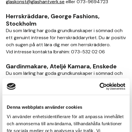
glaskonst@glashantverk.se
elller 073-9694723
Herrskräddare, George Fashions,
Stockholm
Du som lärling har goda grundkunskaper i sömnad och
ett genuint intresse för herrskräddaryrket. Du är positiv
och sugen på att lära dig mer om herrskräddero.
Vid intresse kontakta Ibrahim: 073-532 02 06
Gardinmakare, Ateljé Kamara, Enskede
Du som lärling har goda grundkunskaper i sömnad och
ett genuint intresse för gardinmakaryrket. Du besitter
en hög grad av självständighet och har ett eget driv.
Vid intresse kontakta Anna: ateljekamara@gmail.com
Denna webbplats använder cookies
Maskörlärling, Borås stadsteater, Borås
Du som lärling behöver ha relevanta förkunskaper för
Vi använder enhetsidentifierare för att anpassa innehållet
masköryrket. Du är intresserad av teater och är
och annonserna till användarna, tillhandahålla funktioner
målmedveten, nyfiken och hungrig på att lära dig mer!
för sociala medier och analysera vår trafik. Vi