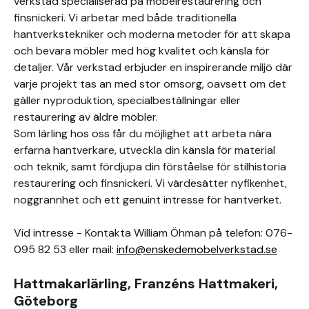
verkstad specialiserad på möbelrestaurering och
finsnickeri. Vi arbetar med både traditionella
hantverkstekniker och moderna metoder för att skapa
och bevara möbler med hög kvalitet och känsla för
detaljer. Vår verkstad erbjuder en inspirerande miljö där
varje projekt tas an med stor omsorg, oavsett om det
gäller nyproduktion, specialbeställningar eller
restaurering av äldre möbler.
Som lärling hos oss får du möjlighet att arbeta nära
erfarna hantverkare, utveckla din känsla för material
och teknik, samt fördjupa din förståelse för stilhistoria
restaurering och finsnickeri. Vi värdesätter nyfikenhet,
noggrannhet och ett genuint intresse för hantverket.
Vid intresse - Kontakta William Öhman på telefon: 076-
095 82 53 eller mail:
info@enskedemobelverkstad.se
Hattmakarlärling, Franzéns Hattmakeri,
Göteborg