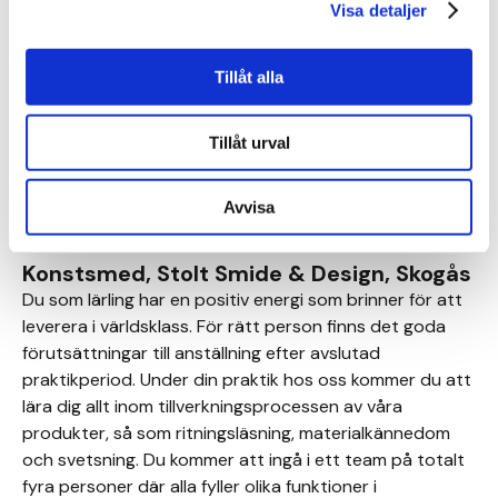
Visa detaljer
Skräddarlärling, Maria Sjödin, Hägersten
Du som lärling har goda förkunskaper i sömnad och ett
Tillåt alla
genuint intresse för skräddaryrket. Gärna också ett
intresse för hållbarhet och modebranschen.
Vid intresse kontakta Maria Sjödin:
Tillåt urval
maria@mariasjodin.com
mariasjodin.com
Avvisa
Ni hittar Maria Sjödin på Instagram
här.
Konstsmed, Stolt Smide & Design, Skogås
Du som lärling har en positiv energi som brinner för att
leverera i världsklass. För rätt person finns det goda
förutsättningar till anställning efter avslutad
praktikperiod. Under din praktik hos oss kommer du att
lära dig allt inom tillverkningsprocessen av våra
produkter, så som ritningsläsning, materialkännedom
och svetsning. Du kommer att ingå i ett team på totalt
fyra personer där alla fyller olika funktioner i