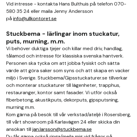
Vid intresse - kontakta Hans Bulthuis på telefon 070-
580 35 24 eller maila Jenny Andersson
på
info@ullkontoret.se
Stuckbema - lärlingar inom stuckatur,
puts, murning, m.m.
Vi behöver duktiga tjejer och killar med driv, handlag,
tålamod och intresse för klassiska svenska hantverk.
Personen ska tycka om att jobba fysiskt och sätta
värde att göra saker som syns och att skapa en vacker
miljö i Sverige. Stuckbema/Gipsstuckaturer.se tillverkar
och monterar stuckaturer till lägenheter, trapphus,
restauranger, kontor samt fasader. Vi utför också
fiberbetong, akustikputs, dekorputs, gipsputsning,
murning m.m.
Kom gärna på besök till vår verkstad/ateljé i Rosersberg,
till vårt showroom på Karlavägen 24 eller skicka din
ansökan till
jan.larsson@stuckbema.se
Du får gärna också ringa/mejla mig vid frågor på