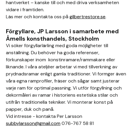
hantverket – kanske till och med driva verksamheten
vidare i framtiden.
Läs mer och kontakta oss på
gilbertrestore.se
.
Förgyllare, JP Larsson i samarbete med
Åmells konsthandels, Stockholm
Vi söker förgyllarlärling med goda möjligheter till
anställning. Du behöver ha goda referenser,
förkunskaper inom konstinramare/rammakare eller
liknande. I våra ateljéer arbetar vi med tillverkning av
prydnadsramar enligt gamla traditioner. Vi formger även
våra egna ramprofiler, fräser och sågar samt justerar
varje ram för optimal passning. Vi utför förgyllning och
dekormåleri av ramar i historiens estetiska stilar och
utifrån traditionella tekniker. Vi monterar konst på
papper, duk och panå.
Vid intresse - kontakta Per Larsson
subbylarsson@gmail.com
076-767 58 81