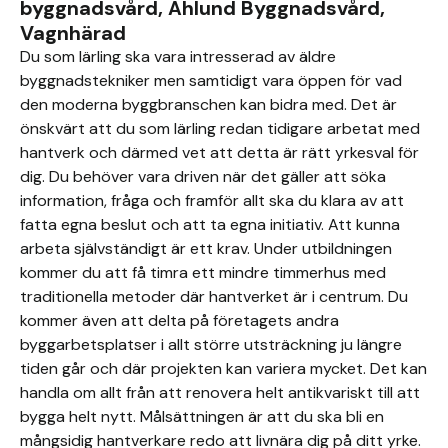
byggnadsvård, Åhlund Byggnadsvård,
Vagnhärad
Du som lärling ska vara intresserad av äldre
byggnadstekniker men samtidigt vara öppen för vad
den moderna byggbranschen kan bidra med. Det är
önskvärt att du som lärling redan tidigare arbetat med
hantverk och därmed vet att detta är rätt yrkesval för
dig. Du behöver vara driven när det gäller att söka
information, fråga och framför allt ska du klara av att
fatta egna beslut och att ta egna initiativ. Att kunna
arbeta självständigt är ett krav. Under utbildningen
kommer du att få timra ett mindre timmerhus med
traditionella metoder där hantverket är i centrum. Du
kommer även att delta på företagets andra
byggarbetsplatser i allt större utsträckning ju längre
tiden går och där projekten kan variera mycket. Det kan
handla om allt från att renovera helt antikvariskt till att
bygga helt nytt. Målsättningen är att du ska bli en
mångsidig hantverkare redo att livnära dig på ditt yrke.