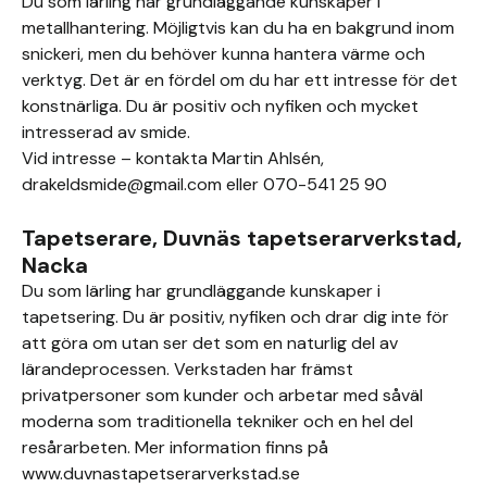
Du som lärling har grundläggande kunskaper i
metallhantering. Möjligtvis kan du ha en bakgrund inom
snickeri, men du behöver kunna hantera värme och
verktyg. Det är en fördel om du har ett intresse för det
konstnärliga. Du är positiv och nyfiken och mycket
intresserad av smide.
Vid intresse – kontakta Martin Ahlsén,
drakeldsmide@gmail.com eller 070-541 25 90
Tapetserare, Duvnäs tapetserarverkstad,
Nacka
Du som lärling har grundläggande kunskaper i
tapetsering. Du är positiv, nyfiken och drar dig inte för
att göra om utan ser det som en naturlig del av
lärandeprocessen. Verkstaden har främst
privatpersoner som kunder och arbetar med såväl
moderna som traditionella tekniker och en hel del
resårarbeten. Mer information finns på
www.duvnastapetserarverkstad.se