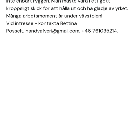
inte enbart ryggen. Man måste vara i ett gott
kroppsligt skick för att hålla ut och ha glädje av yrket.
Många arbetsmoment är under vävstolen!
Vid intresse - kontakta Bettina
Posselt, handvafveri@gmail.com, +46 761085214.