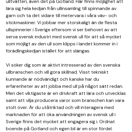
ulltvätteri, även det på Gotland. Här finns möjlighet att
lära sig hela kedjan från ullinsamling till spinnande av
garn och ta det vidare till metervara i våra väv- och
stickmaskiner. Vi jobbar mer storskaligt än de flesta
ullspinnerier i Sverige eftersom vi ser behovet av att
serva svensk industri med svensk ull för att så mycket
som möjligt av den ull som klipps i landet kommer in i
förädlingskedjan istället för att slängas.
Vi söker dig som är aktivt intresserad av den svenska
ullbranschen och vill göra skillnad. Visst tekniskt
kunnande är nödvändigt och kanske har du
erfarenheter av att jobba med ull på något sätt redan.
Men det viktigaste är en drivkraft att lära och utvecklas
samt att vilja producera varor som branschen kan vara
stolt över. Är du utåtriktad och vill interagera med
marknaden för att öka användningen av svensk ull i
Sverige finns det mycket att engagera sig i. Ordnat
boende på Gotland och egen bil är en stor fördel.