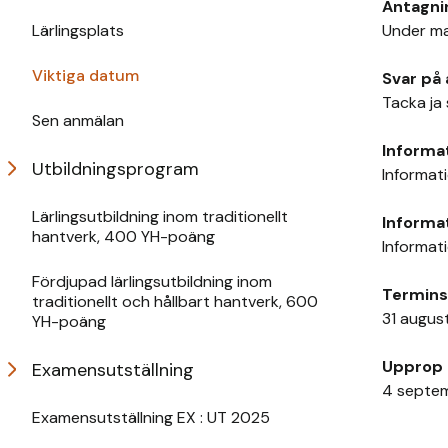
Antagni
Lärlingsplats
Under m
Viktiga datum
Svar på
Tacka ja
Sen anmälan
Informa
Utbildningsprogram
Informati
Lärlingsutbildning inom traditionellt
Informat
hantverk, 400 YH-poäng
Informati
Fördjupad lärlingsutbildning inom
Terminst
traditionellt och hållbart hantverk, 600
31 augus
YH-poäng
Upprop 
Examensutställning
4 septe
Examensutställning EX : UT 2025