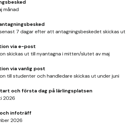
ngsbesked
aj månad
 antagningsbesked
 senast 7 dagar efter att antagningsbeskedet skickas ut
tion via e-post
on skickas ut till nyantagna i mitten/slutet av maj
ion via vanlig post
on till studenter och handledare skickas ut under juni
art och första dag på lärlingsplatsen
ti 2026
och infoträff
mber 2026