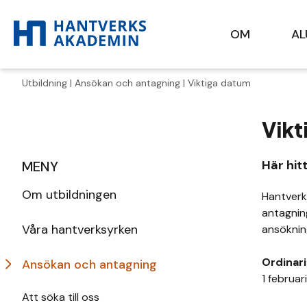
OM
A
Utbildning
|
Ansökan och antagning
| Viktiga datum
Vikt
Här hit
MENY
Om utbildningen
Hantverk
antagnin
Våra hantverksyrken
ansöknin
Ordinar
Ansökan och antagning
1 februari
Att söka till oss