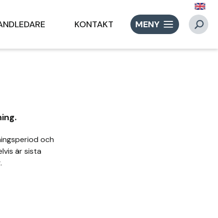
ANDLEDARE
KONTAKT
MENY
ning.
ningsperiod och
vis är sista
g.