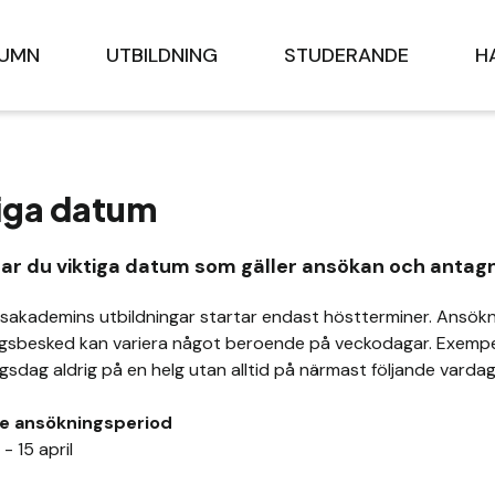
LUMN
UTBILDNING
STUDERANDE
H
iga datum
tar du viktiga datum som gäller ansökan och antag
sakademins utbildningar startar endast höstterminer. Ansök
gsbesked kan variera något beroende på veckodagar. Exempel
gsdag aldrig på en helg utan alltid på närmast följande varda
ie ansökningsperiod
 - 15 april