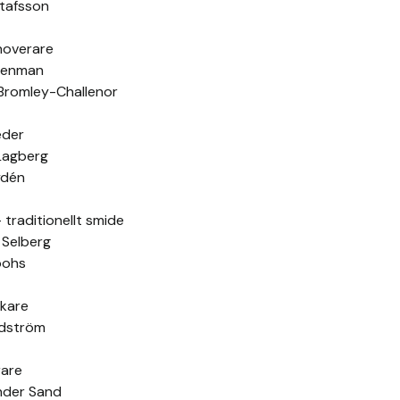
tafsson
noverare
tenman
Bromley-Challenor
eder
Lagberg
ydén
traditionellt smide
 Selberg
oohs
kare
ndström
rare
nder Sand