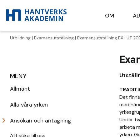
OM
A
Utbildning
|
Examensutställning
| Examensutställning EX : UT 20
Exam
Utställ
MENY
Allmänt
TRADITI
Det finn
Alla våra yrken
med händ
yrkesgrup
Under tv
Ansökan och antagning
arbeta m
yrken. G
Att söka till oss