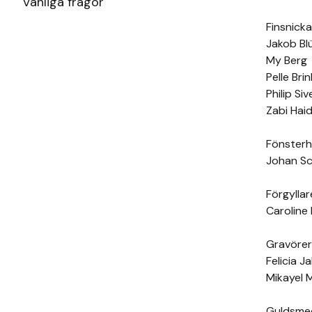
Vanliga frågor
Finsnick
Jakob Bl
My Berg
Pelle Brin
Philip Siv
Zabi Haid
Fönsterh
Johan Sch
Förgyllar
Caroline
Gravörer
Felicia J
Mikayel 
Guldsme