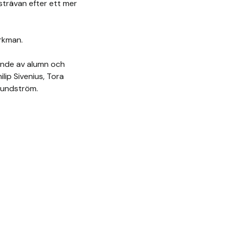
 strävan efter ett mer
örkman.
ende av alumn och
ip Sivenius, Tora
Lundström.