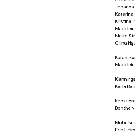
Johanna 
Katarina
Kristina P
Madelein
Malte S
Ollina N
Keramike
Madelein
Klänning
Karla Bar
Konstin
Benthe 
Möbelsni
Eric Hol