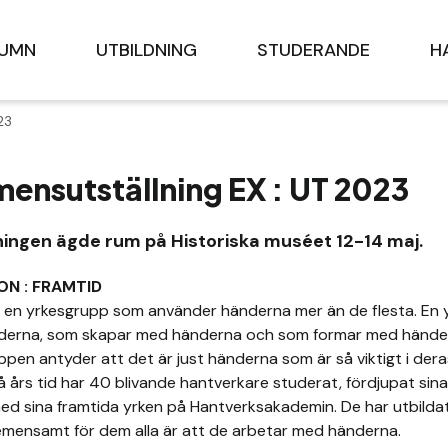
LUMN
UTBILDNING
STUDERANDE
H
23
ensutställning EX : UT 2023
ningen ägde rum på Historiska muséet 12-14 maj.
ON : FRAMTID
s en yrkesgrupp som använder händerna mer än de flesta. En
erna, som skapar med händerna och som formar med hände
pen antyder att det är just händerna som är så viktigt i dera
å års tid har 40 blivande hantverkare studerat, fördjupat sin
ed sina framtida yrken på Hantverksakademin. De har utbildat
emensamt för dem alla är att de arbetar med händerna.