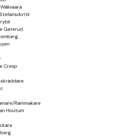
Wälivaara
 Stefansdottir
rybil
e Gaterud
trömberg
guyen
r
e Cresp
sskräddare
ic
ramare/Rammakare
van Houtum
ckare
mberg