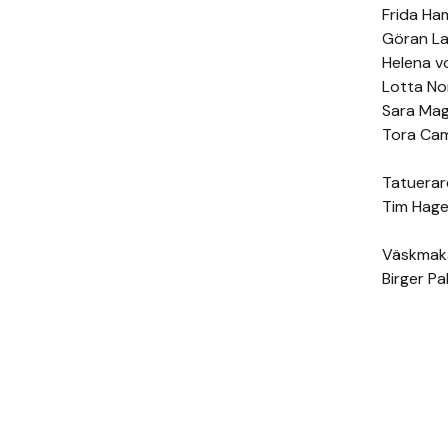
Frida Ha
Göran L
Helena v
Lotta No
Sara Ma
Tora Cam
Tatuerar
Tim Hage
Väskmak
Birger Pa