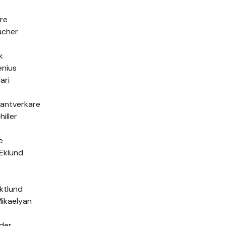
are
ücher
k
enius
ari
antverkare
iller
e
 Eklund
aktlund
Mikaelyan
der