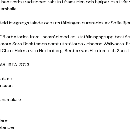
 hantverkstraditionen rakt in i framtiden och hjälper oss i vår
samhälle.
feld invigningstalade och utställningen curerades av Sofia Bj
23 arbetades fram i samråd med en utställningsgrupp bestå
amare Sara Backteman samt utställarna Johanna Wälivaara, Phil
 Chiru, Helena von Hedenberg, Benthe van Houtum och Sara 
ARLISTA 2023
makare
ansson
onsmålare
lare
elander