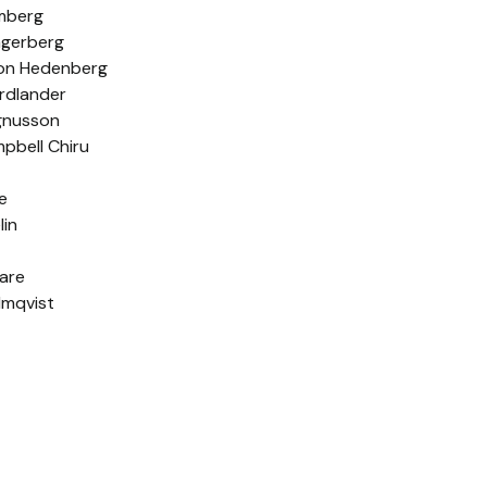
mberg
agerberg
on Hedenberg
rdlander
gnusson
pbell Chiru
e
lin
are
lmqvist