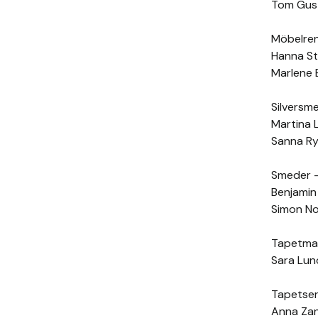
Tom Gus
Möbelre
Hanna S
Marlene 
Silversm
Martina 
Sanna R
Smeder - 
Benjamin
Simon N
Tapetma
Sara Lu
Tapetse
Anna Za