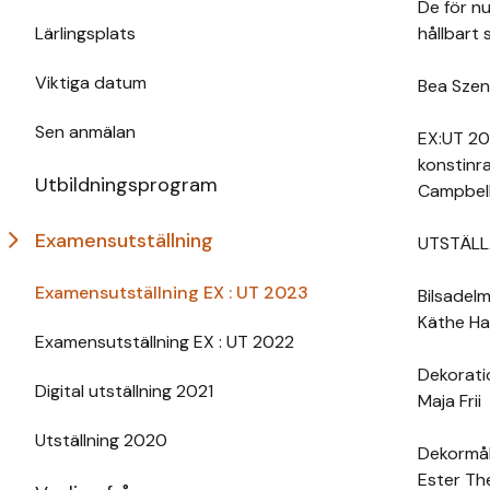
De för nu
Lärlingsplats
hållbart 
Viktiga datum
Bea Szen
Sen anmälan
EX:UT 20
konstinr
Utbildningsprogram
Campbell
Examensutställning
UTSTÄLL
Examensutställning EX : UT 2023
Bilsadel
Käthe H
Examensutställning EX : UT 2022
Dekorati
Digital utställning 2021
Maja Frii
Utställning 2020
Dekormå
Ester Th