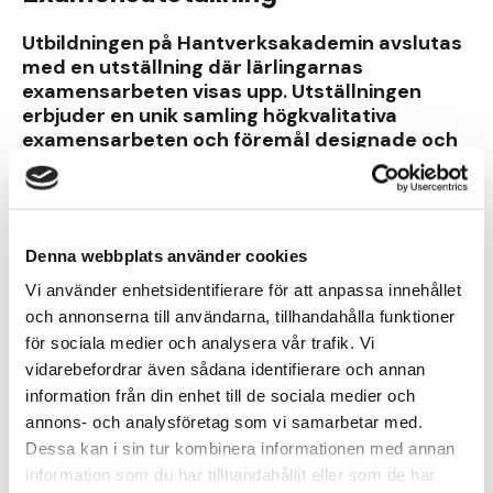
Utbildningen på Hantverksakademin avslutas
med en utställning där lärlingarnas
examensarbeten visas upp. Utställningen
erbjuder en unik samling högkvalitativa
examensarbeten och föremål designade och
skapade av avgångselever från
Hantverksakademins
yrkeshögskoleutbildning. Tillsammans finns
flera olika yrken representerade och många
Denna webbplats använder cookies
olika uttryck och material visas.
Examensutställningen 2022 genomgick en
Vi använder enhetsidentifierare för att anpassa innehållet
transfirmation då vi firande att Hantverkarna
och annonserna till användarna, tillhandahålla funktioner
Stockholm firande 175 år, sedan dess kallas
för sociala medier och analysera vår trafik. Vi
nu utställningen EX:UT.
vidarebefordrar även sådana identifierare och annan
information från din enhet till de sociala medier och
annons- och analysföretag som vi samarbetar med.
Här har Hantverksakademins tidigare
Dessa kan i sin tur kombinera informationen med annan
utställningar ägt rum
information som du har tillhandahållit eller som de har