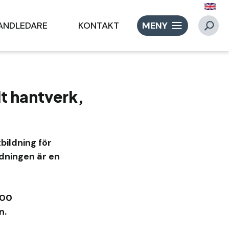
ANDLEDARE
KONTAKT
MENY
lt hantverk,
ildning för
ldningen är en
400
n.