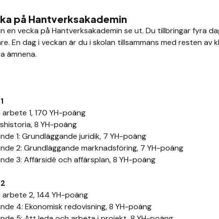
cka på Hantverksakademin
n en vecka på Hantverksakademin se ut. Du tillbringar fyra da
e. En dag i veckan är du i skolan tillsammans med resten av k
ka ämnena.
r
1
i arbete 1, 170 YH-poäng
shistoria, 8 YH-poäng
nde 1: Grundläggande juridik, 7 YH-poäng
nde 2: Grundläggande marknadsföring, 7 YH-poäng
nde 3: Affärsidé och affärsplan, 8 YH-poäng
 2
i arbete 2, 144 YH-poäng
nde 4: Ekonomisk redovisning, 8 YH-poäng
nde 5: Att leda och arbeta i projekt, 8 YH-poäng