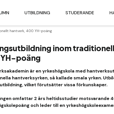
LUMN
UTBILDNING
STUDERANDE
H
tionellt hantverk, 400 YH-poäng
ingsutbildning inom traditionel
 YH-poäng
rksakademin är en yrkeshögskola med hantverksutb
onella hantverksyrken, så kallade smala yrken. Utbi
sutbildning, vilket förutsätter vissa förkunskaper.
ingen omfattar 2 års heltidsstudier motsvarande 
gskolepoäng och leder till en yrkeshögskoleexame