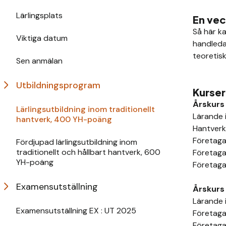
Lärlingsplats
En ve
Så här ka
Viktiga datum
handledar
teoretis
Sen anmälan
Utbildningsprogram
Kurse
Årskurs 
Lärlingsutbildning inom traditionellt
Lärande 
hantverk, 400 YH-poäng
Hantverk
Företaga
Fördjupad lärlingsutbildning inom
traditionellt och hållbart hantverk, 600
Företaga
YH-poäng
Företaga
Examensutställning
Årskurs
Lärande 
Examensutställning EX : UT 2025
Företaga
Företaga