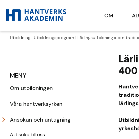
OM
A
Utbildning
|
Utbildningsprogram
| Lärlingsutbildning inom tradi
Lärl
400
MENY
Hantve
Om utbildningen
traditi
lärling
Våra hantverksyrken
Ansökan och antagning
Utbildn
yrkeshö
Att söka till oss