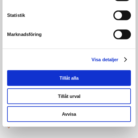
Statistik
Marknadsföring
Visa detaljer
Tillåt alla
31
augusti
Tillåt urval
00:00
Terminsstart Hösten 2026
Avvisa